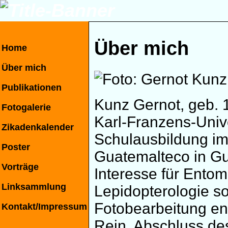
Über mich
Home
Über mich
Publikationen
Kunz Gernot, geb. 1
Fotogalerie
Karl-Franzens-Unive
Zikadenkalender
Schulausbildung im 
Poster
Guatemalteco in Gu
Vorträge
Interesse für Ento
Linksammlung
Lepidopterologie s
Fotobearbeitung ent
Kontakt/Impressum
Rein. Abschluss de